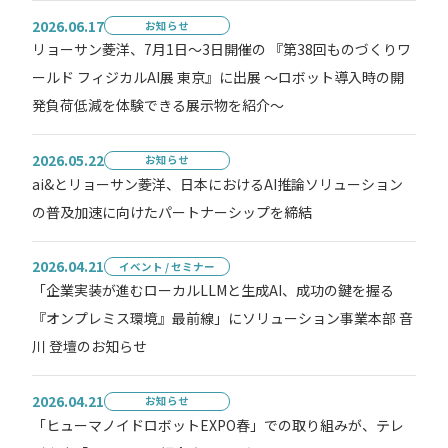
2026.06.17
お知らせ
リョーサン菱洋、7月1日～3日開催の 『第38回ものづくりワ
ールド フィジカルAI展 東京』に出展 ～ロボット導入時の開
発負荷低減を体験できる展示物を紹介～
2026.05.22
お知らせ
ai&とリョーサン菱洋、日本におけるAI推論ソリューション
の普及加速に向けたパートナーシップを締結
2026.04.21
イベント / セミナー
「企業実装が進むローカルLLMと生成AI、成功の鍵を握る
『オンプレミス環境』最前線」にソリューション事業本部 音
川 登壇のお知らせ
2026.04.21
お知らせ
「ヒューマノイドロボットEXPO春」での取り組みが、テレ